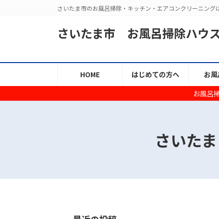
コ
ナ
さいたま市のお風呂掃除・キッチン・エアコンクリーニング
ン
ビ
テ
ゲ
さいたま市 お風呂掃除ハウ
ン
ー
ツ
シ
へ
ョ
HOME
はじめての方へ
お風
ス
ン
キ
に
お風呂
ッ
移
プ
動
さいたま
最近の投稿