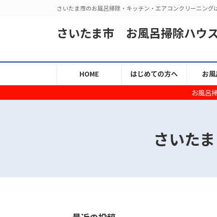
コ
ナ
さいたま市のお風呂掃除・キッチン・エアコンクリーニング
ン
ビ
テ
ゲ
さいたま市 お風呂掃除ハウ
ン
ー
ツ
シ
へ
ョ
HOME
はじめての方へ
お風
ス
ン
キ
に
お風呂
ッ
移
プ
動
さいたま
最近の投稿