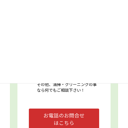
おそうじの料金はおいくらかし
ら？
洗剤の安全性は？
最短でいつクリーニング出来る
の？
セットでクリーニングして欲し
い！
現場の状態を見て、プロの提案が
欲しい！
長く、キレイを維持するための提
案を頂きたい！
その他、清掃・クリーニングの事
なら何でもご相談下さい！
お電話のお問合せ
はこちら